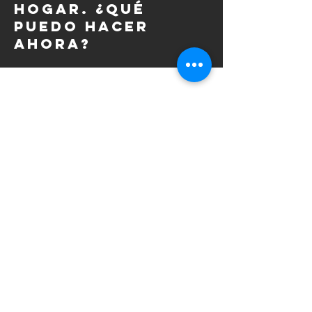
hogar. ¿Qué
puedo hacer
ahora?
RESPUESTA:
Hola.
Este es un problema al que se
enfrentan muchas personas.
Desafortunadamente, no existe una
solución rápida.
NAV probablemente le dirá que
debe seguir intentándolo; en
realidad, es más fácil decirlo que
hacerlo.
En lo que respecta a las finanzas,
puede ponerse en contacto con NAV