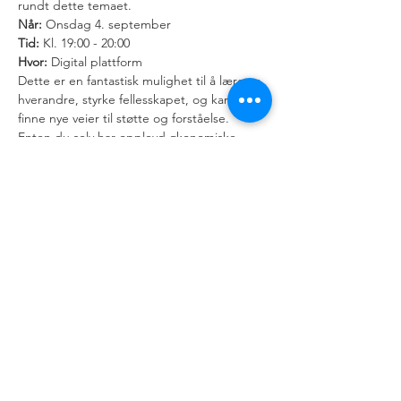
rundt dette temaet.
Når:
Tid:
Hvor:
 Digital plattform
Dette er en fantastisk mulighet til å lære av 
hverandre, styrke fellesskapet, og kanskje 
finne nye veier til støtte og forståelse. 
Enten du selv har opplevd økonomiske 
utfordringer eller ønsker å forstå hvordan 
fattigdom påvirker andre, vil denne…
Mostrar más
Compartir este
evento
Número de organización:
921 107 439