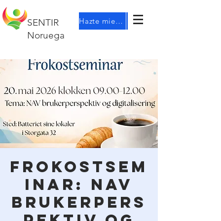
Hazte miembro
SENTIR
Noruega
Frokostsem
inar: Nav
brukerpers
pektiv og