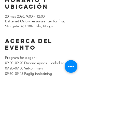
Horario y
ubicación
20 may 2026, 9:00 – 12:00
Batteriet Oslo - ressurssenter for frivi,
Storgata 32, 0184 Oslo, Norge
Acerca del
evento
Program for dagen:
09:00–09:20 Dørene åpnes + enkel servering
09:20–09:30 Velkommen
09:30–09:45 Faglig innledning
09:50–10:40 Brukerpanel: Brukeropplevelse 
og digitalisering i praksis
10:40–10:55 Pause
Mostrar más