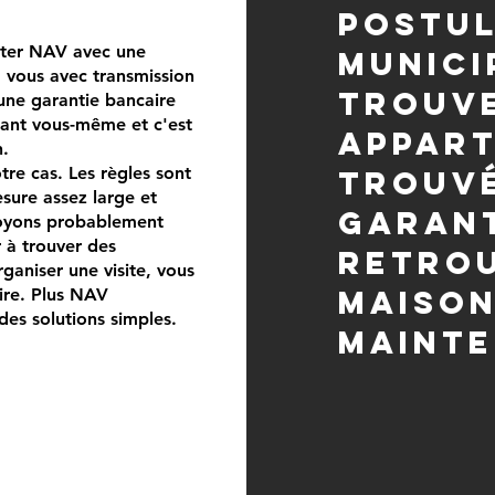
postul
cter NAV avec une
munici
 vous avec transmission
trouve
ne garantie bancaire
tant vous-même et c'est
appart
n.
re cas. Les règles sont
trouvé
sure assez large et
garant
voyons probablement
 à trouver des
retrou
ganiser une visite, vous
maison
aire. Plus NAV
 des solutions simples.
maint