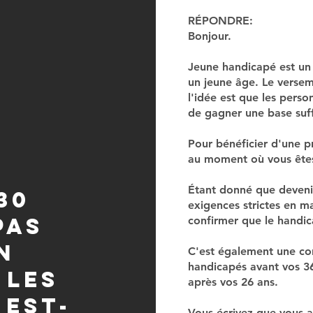
RÉPONDRE:
Bonjour.
Jeune handicapé est un
un jeune âge. Le versem
l'idée est que les pers
de gagner une base suff
Pour bénéficier d'une p
au moment où vous ête
Étant donné que devenir
 30
exigences strictes en m
pas
confirmer que le handic
n
C'est également une co
handicapés avant vos 36
 les
après vos 26 ans.
 est-
Vous écrivez que vous a