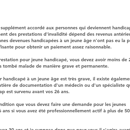
 supplément accordé aux personnes qui deviennent handica
ent des prestations d'invalidité dépend des revenus antérie
onnes devenues handicapées à un jeune âge n'ont pas eu la po
isante pour obtenir un paiement assez raisonnable.
restation pour jeune handicapé, vous devez avoir moins de 
s tombé malade de manière grave et permanente.
 handicapé à un jeune âge est très grave, il existe égaleme
atière de documentation d'un médecin ou d'un spécialiste q
ap est survenu avant vos 26 ans.
ndition que vous devez faire une demande pour les jeunes
 ans si vous avez été professionnellement actif à plus de 5
vez 30 ans et je suppose donc que pour vous il s'agira avan