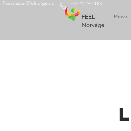
Postmaster@folnorge.no
+47 41 29 43 83
FEEL
Maison
Norvège