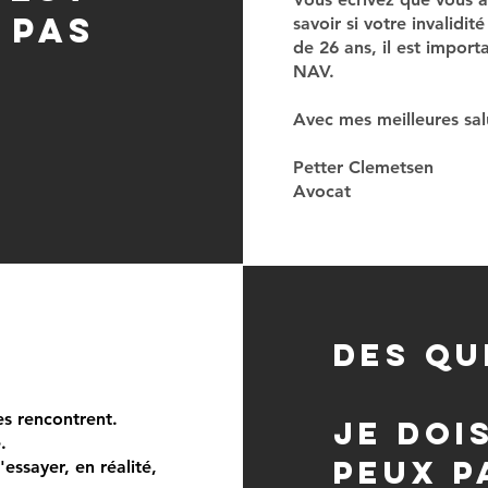
 pas
savoir si votre invalidi
de 26 ans, il est import
NAV.
Avec mes meilleures sal
Petter Clemetsen
Avocat
des qu
s rencontrent.
Je doi
e.
peux p
ssayer, en réalité,