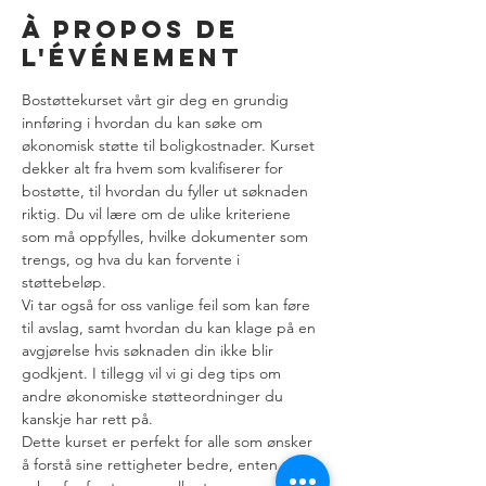
À propos de
l'événement
Bostøttekurset vårt gir deg en grundig 
innføring i hvordan du kan søke om 
økonomisk støtte til boligkostnader. Kurset 
dekker alt fra hvem som kvalifiserer for 
bostøtte, til hvordan du fyller ut søknaden 
riktig. Du vil lære om de ulike kriteriene 
som må oppfylles, hvilke dokumenter som 
trengs, og hva du kan forvente i 
støttebeløp.
Vi tar også for oss vanlige feil som kan føre 
til avslag, samt hvordan du kan klage på en 
avgjørelse hvis søknaden din ikke blir 
godkjent. I tillegg vil vi gi deg tips om 
andre økonomiske støtteordninger du 
kanskje har rett på.
Dette kurset er perfekt for alle som ønsker 
å forstå sine rettigheter bedre, enten du 