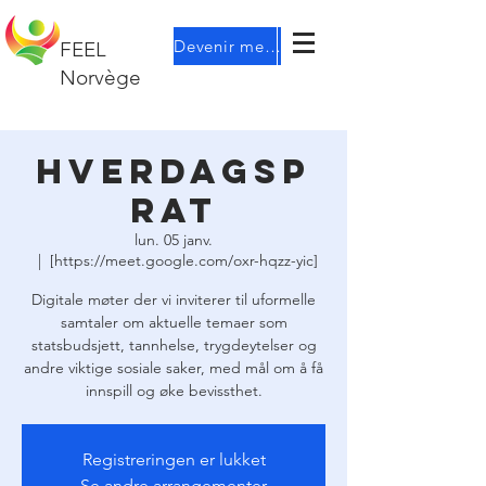
Devenir membre
FEEL
Norvège
Hverdagsp
rat
lun. 05 janv.
  |  
[https://meet.google.com/oxr-hqzz-yic]
Digitale møter der vi inviterer til uformelle
samtaler om aktuelle temaer som
statsbudsjett, tannhelse, trygdeytelser og
andre viktige sosiale saker, med mål om å få
innspill og øke bevissthet.
Registreringen er lukket
Se andre arrangementer