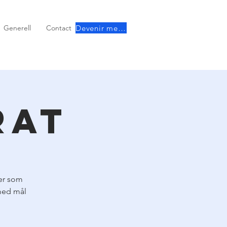
Devenir membre
Generell
Contact
rat
aer som
 med mål