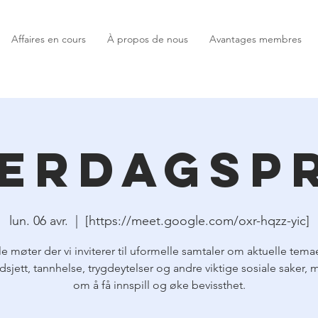
Affaires en cours
À propos de nous
Avantages membres
erdagsp
lun. 06 avr.
  |  
[https://meet.google.com/oxr-hqzz-yic]
le møter der vi inviterer til uformelle samtaler om aktuelle tem
dsjett, tannhelse, trygdeytelser og andre viktige sosiale saker,
om å få innspill og øke bevissthet.