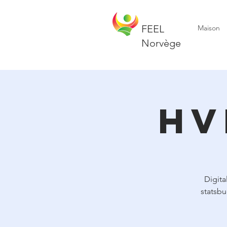
Postmaster@folnorge.no
+47 41 29 43 83
FEEL
Maison
Norvège
Hv
Digita
statsbu