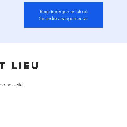
Registreringen er lukket
Se andre arrangementer
t lieu
xr-hqzz-yic]