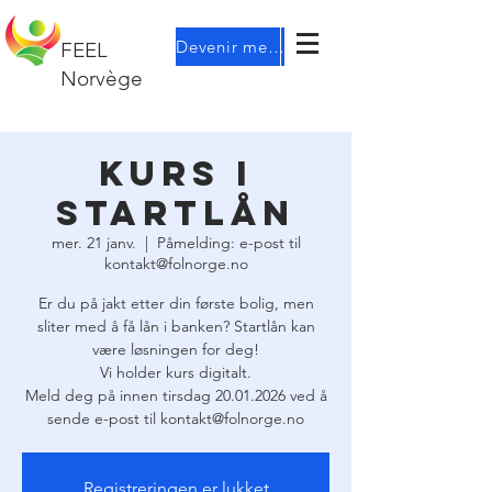
Devenir membre
FEEL
Norvège
Kurs i
startlån
mer. 21 janv.
  |  
Påmelding: e-post til
kontakt@folnorge.no
Er du på jakt etter din første bolig, men
sliter med å få lån i banken? Startlån kan
være løsningen for deg!
Vi holder kurs digitalt.
Meld deg på innen tirsdag 20.01.2026 ved å
sende e-post til kontakt@folnorge.no
Registreringen er lukket