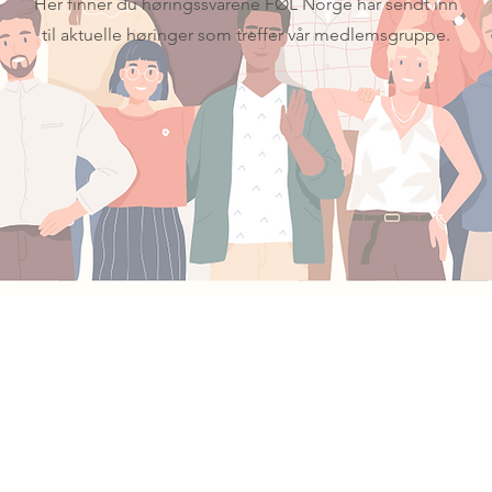
Her finner du høringssvarene FØL Norge har sendt inn
til aktuelle høringer som treffer vår medlemsgruppe.