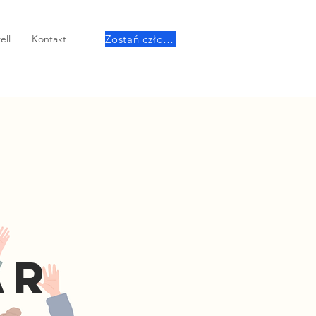
Zostań członkiem
ell
Kontakt
AR