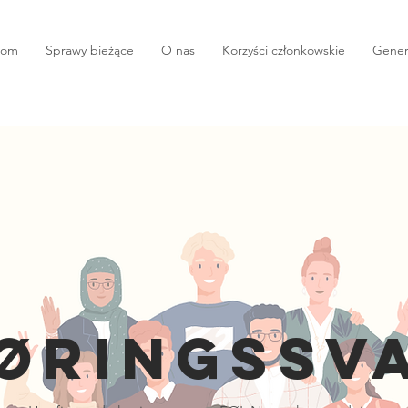
om
Sprawy bieżące
O nas
Korzyści członkowskie
Gener
ØRINGSSV