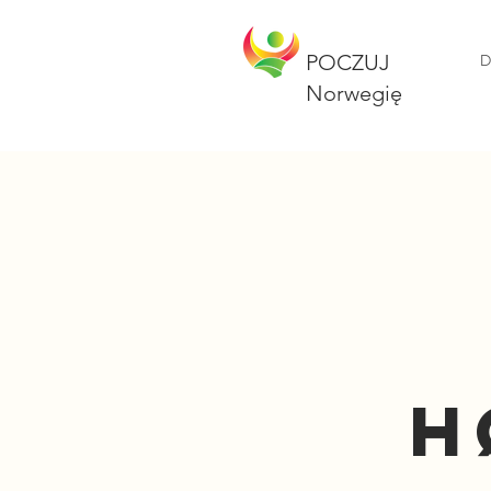
Postmaster@folnorge.no
+47 41 29 43 83
POCZUJ
D
Norwegię
H