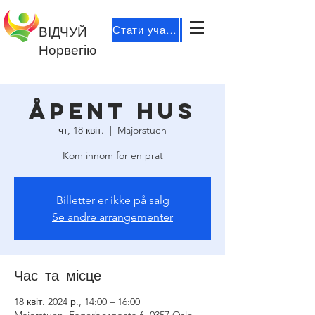
Стати учасником
ВІДЧУЙ
Норвегію
Åpent hus
чт, 18 квіт.
  |  
Majorstuen
Kom innom for en prat
Billetter er ikke på salg
Se andre arrangementer
Час та місце
18 квіт. 2024 р., 14:00 – 16:00