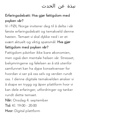
نبذة عن الحدث
Erfaringsdebatt: Hva gjør fattigdom med 
psyken vår?
Vi i FØL Norge inviterer deg til å delta i vår 
første erfaringsdebatt og temakveld denne 
høsten. Temaet vi skal dykke ned i er et 
svært aktuelt og viktig spørsmål: 
Hva gjør 
fattigdom med psyken vår?
Fattigdom påvirker ikke bare økonomien, 
men også den mentale helsen vår. Stresset, 
bekymringene og følelsen av å stå utenfor 
samfunnet kan ha dype konsekvenser for 
hvordan vi ser på oss selv og verden rundt 
oss. I denne digitale temakvelden ønsker vi 
å skape en trygg og åpen plattform hvor vi 
kan dele erfaringer, utfordringer og tanker 
rundt dette temaet.
Når:
Tid:
Hvor:
 Digital plattform