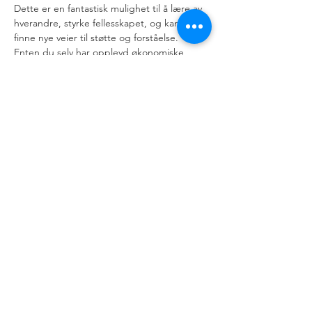
Dette er en fantastisk mulighet til å lære av 
hverandre, styrke fellesskapet, og kanskje 
finne nye veier til støtte og forståelse. 
Enten du selv har opplevd økonomiske 
utfordringer eller ønsker å forstå hvordan 
fattigdom påvirker andre, vil denne…
عرض المزيد
شارِك هذا الحدث
رقم المنظمة:
921 107 439
رقم فيبس: 528888
kontakt@folnorge.no
البريد الإلكتروني:
الهاتف:
+47 41294383