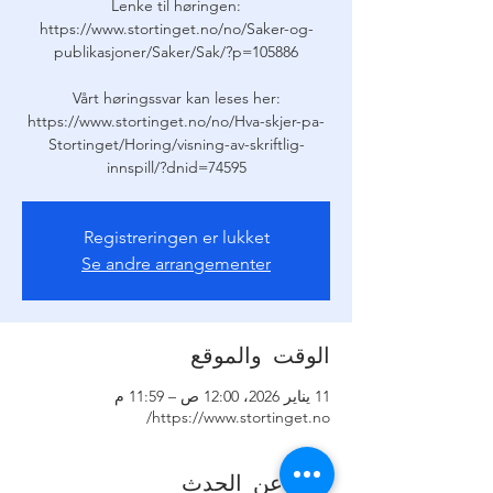
Lenke til høringen:
https://www.stortinget.no/no/Saker-og-
Vårt høringssvar kan leses her:
https://www.stortinget.no/no/Hva-skjer-pa-
Stortinget/Horing/visning-av-skriftlig-
innspill/?dnid=74595
Registreringen er lukket
Se andre arrangementer
الوقت والموقع
11 يناير 2026، 12:00 ص – 11:59 م
https://www.stortinget.no/
نبذة عن الحدث