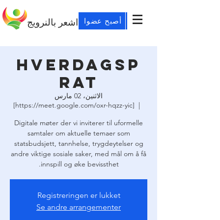
أصبح عضوا
اشعر بالنرويج
Hverdagsp
rat
الاثنين، 02 مارس
[https://meet.google.com/oxr-hqzz-yic]
  |  
Digitale møter der vi inviterer til uformelle
samtaler om aktuelle temaer som
statsbudsjett, tannhelse, trygdeytelser og
andre viktige sosiale saker, med mål om å få
innspill og øke bevissthet.
Registreringen er lukket
Se andre arrangementer