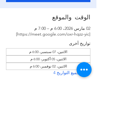
الوقت والموقع
02 مارس 2026، 6:00 م – 7:00 م
[https://meet.google.com/oxr-hqzz-yic]
تواريخ أخرى
الاثنين، 07 سبتمبر، 6:00 م
الاثنين، 05 أكتوبر، 6:00 م
الاثنين، 02 نوفمبر، 6:00 م
عرض جميع التواريخ 4
شارِك هذا الحدث
رقم المنظمة:
921 107 439