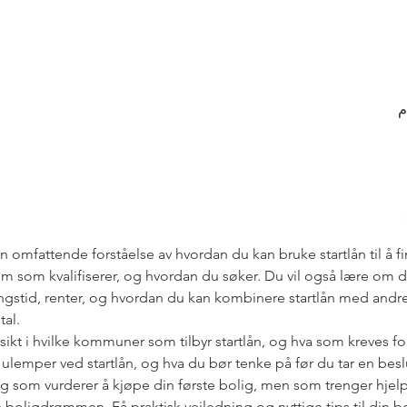
n omfattende forståelse av hvordan du kan bruke startlån til å fi
em som kvalifiserer, og hvordan du søker. Du vil også lære om 
ingstid, renter, og hvordan du kan kombinere startlån med andre
tal.
nnsikt i hvilke kommuner som tilbyr startlån, og hva som kreves for 
 ulemper ved startlån, og hva du bør tenke på før du tar en besl
eg som vurderer å kjøpe din første bolig, men som trenger hjelp t
re boligdrømmen. Få praktisk veiledning og nyttige tips til din b