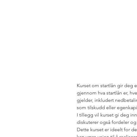
Kurset om startlån gir deg e
gjennom hva startlån er, hv
gjelder, inkludert nedbetal
som tilskudd eller egenkapi
I tillegg vil kurset gi deg i
diskuterer også fordeler og
Dette kurset er ideelt for d
kan være veien til å realise