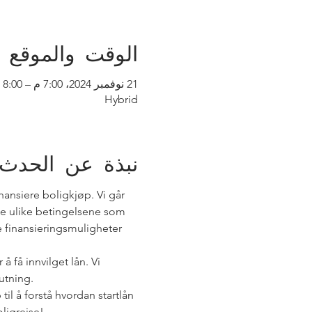
الوقت والموقع
21 نوفمبر 2024، 7:00 م – 8:00 م
Hybrid
نبذة عن الحدث
nansiere boligkjøp. Vi går 
de ulike betingelsene som 
 finansieringsmuligheter 
å få innvilget lån. Vi 
utning.
il å forstå hvordan startlån 
oligreise!