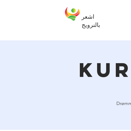
Postmaster@folnorge.no
+47 41 29 43 83
اشعر
بالنرويج
Kur
Drømme