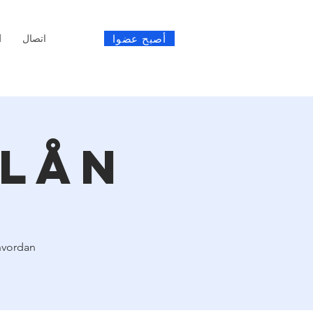
أصبح عضوا
اتصال
l
tlån
hvordan