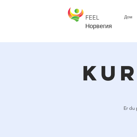
Postmaster@folnorge.no
+47 41 29 43 83
FEEL
Дом
Норвегия
Kur
Er du 