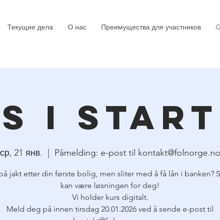
Текущие дела
О нас
Преимущества для участников
G
s i star
ср, 21 янв.
  |  
Påmelding: e-post til kontakt@folnorge.n
på jakt etter din første bolig, men sliter med å få lån i banken? S
kan være løsningen for deg!
Vi holder kurs digitalt.
Meld deg på innen tirsdag 20.01.2026 ved å sende e-post til