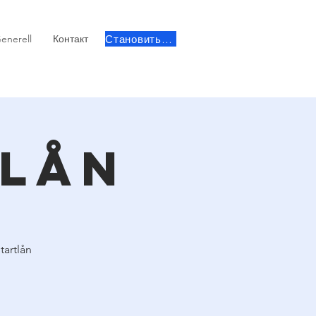
Становиться участником
enerell
Контакт
tlån
o
tartlån