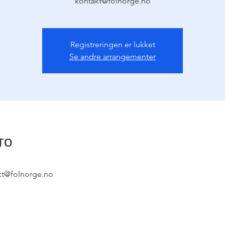
kontakt@folnorge.no
Registreringen er lukket
Se andre arrangementer
то
akt@folnorge.no