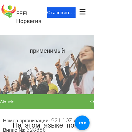
Становиться участником
FEEL
Норвегия
применимый
Aktuelt
Номер организации:
921 107 439
На этом языке пока
Виппс №: 528888