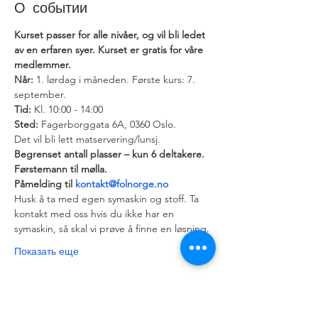
О событии
Kurset passer for alle nivåer, og vil bli ledet 
av en erfaren syer. Kurset er gratis for våre 
medlemmer. 
Når:
 1. lørdag i måneden. Første kurs: 7. 
Tid:
Sted:
 Fagerborggata 6A, 0360 Oslo.
Det vil bli lett matservering/lunsj.
Begrenset antall plasser – kun 6 deltakere. 
Førstemann til mølla.
Påmelding til 
kontakt@folnorge.no
Husk å ta med egen symaskin og stoff. Ta 
kontakt med oss hvis du ikke har en 
symaskin, så skal vi prøve å finne en løsning.
Показать еще