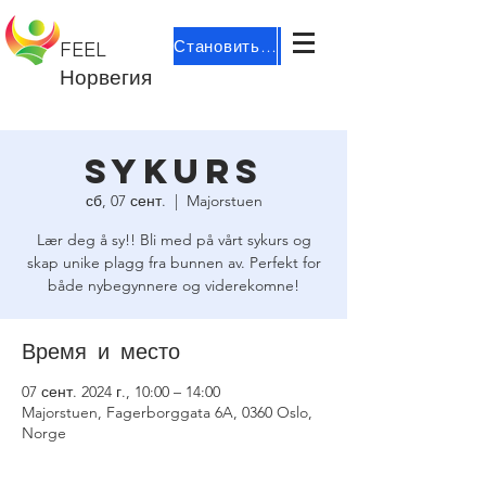
Становиться участником
FEEL
Норвегия
Sykurs
сб, 07 сент.
  |  
Majorstuen
Lær deg å sy!! Bli med på vårt sykurs og
skap unike plagg fra bunnen av. Perfekt for
både nybegynnere og viderekomne!
Время и место
07 сент. 2024 г., 10:00 – 14:00
Majorstuen, Fagerborggata 6A, 0360 Oslo,
Norge