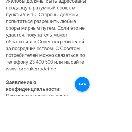
Жалобы должны быть адресованы
продавцу в разумный срок, см.
пункты 9 и 10. Стороны должны
попытаться разрешить любые
споры мирным путем. Если это не
удастся, покупатель может
обратиться в Совет потребителей
за посредничеством. С Советом
потребителей можно связаться по
телефону
23 400 500
или на сайте
www.forbrukerradet.no
.
Заявление о
конфиденциальности:
При оплате членства ваша
информация используется для
регистрации вас в качестве
участника в нашей системе. FØL
Norge не обрабатывает
конфиденциальную информацию в