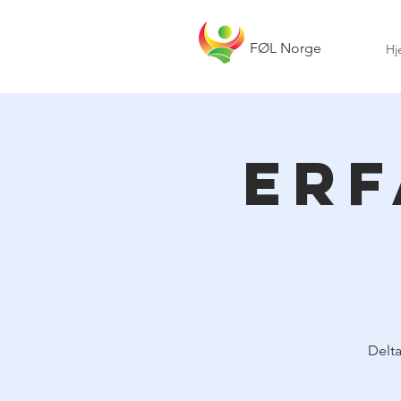
Postmaster@folnorge.no
+47 41 29 43 83
FØL Norge
Hj
Erf
Delta