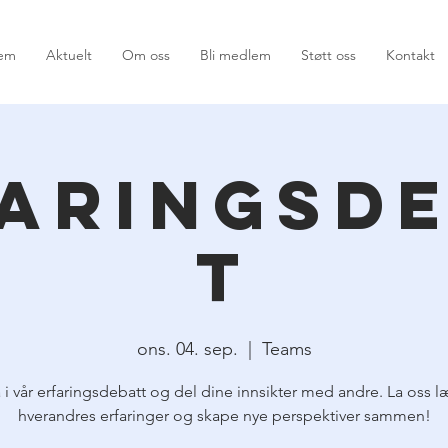
em
Aktuelt
Om oss
Bli medlem
Støtt oss
Kontakt
aringsd
t
ons. 04. sep.
  |  
Teams
 i vår erfaringsdebatt og del dine innsikter med andre. La oss l
hverandres erfaringer og skape nye perspektiver sammen!