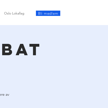
Bli medlem
Oslo Lokallag
ebat
ære av