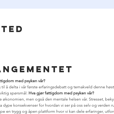
sted
angementet
fattigdom med psyken vår?
 til å delta i vår første erfaringsdebatt og temakveld denne høst
viktig spørsmål: 
Hva gjør fattigdom med psyken vår?
re økonomien, men også den mentale helsen vår. Stresset, beky
a dype konsekvenser for hvordan vi ser på oss selv og verden ru
pe en trygg og åpen plattform hvor vi kan dele erfaringer, utfor