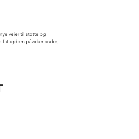
ye veier til støtte og 
n fattigdom påvirker andre, 
t