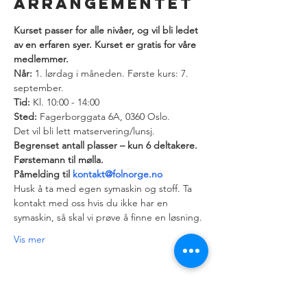
arrangementet
Kurset passer for alle nivåer, og vil bli ledet 
av en erfaren syer. Kurset er gratis for våre 
medlemmer. 
Når:
 1. lørdag i måneden. Første kurs: 7. 
Tid:
Sted:
 Fagerborggata 6A, 0360 Oslo.
Det vil bli lett matservering/lunsj.
Begrenset antall plasser – kun 6 deltakere. 
Førstemann til mølla.
Påmelding til 
kontakt@folnorge.no
Husk å ta med egen symaskin og stoff. Ta 
kontakt med oss hvis du ikke har en 
symaskin, så skal vi prøve å finne en løsning.
Vis mer