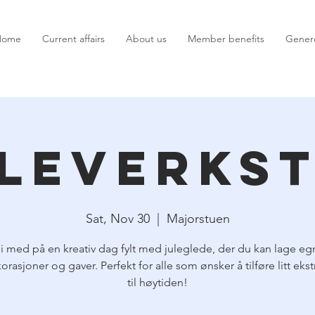
Home
Current affairs
About us
Member benefits
Genere
leverks
Sat, Nov 30
  |  
Majorstuen
li med på en kreativ dag fylt med juleglede, der du kan lage eg
orasjoner og gaver. Perfekt for alle som ønsker å tilføre litt eks
til høytiden!