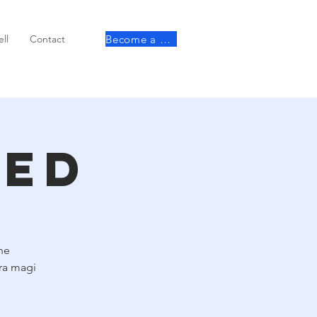
Become a member
ll
Contact
ted
ne
tra magi