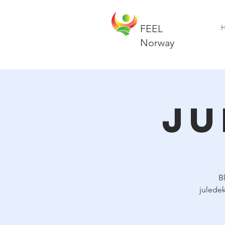
Postmaster@folnorge.no
+47 41 29 43 83
FEEL
Norway
Ju
B
juledek