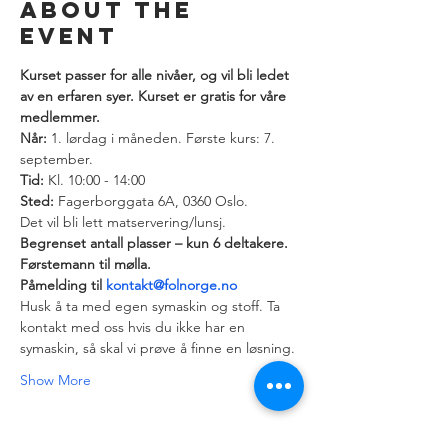
About the
event
Kurset passer for alle nivåer, og vil bli ledet 
av en erfaren syer. Kurset er gratis for våre 
medlemmer. 
Når:
 1. lørdag i måneden. Første kurs: 7. 
Tid:
Sted:
 Fagerborggata 6A, 0360 Oslo.
Det vil bli lett matservering/lunsj.
Begrenset antall plasser – kun 6 deltakere. 
Førstemann til mølla.
Påmelding til 
kontakt@folnorge.no
Husk å ta med egen symaskin og stoff. Ta 
kontakt med oss hvis du ikke har en 
symaskin, så skal vi prøve å finne en løsning.
Show More