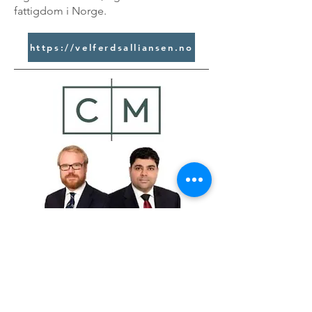
fattigdom i Norge.
https://velferdsalliansen.no
Advokatene Clemetsen & Mohammad
AS holder til midt i Oslo sentrum. Vi
bistår folk over hele landet i forskjellige
saker. Det er vårt ønske å være lett
tilgjengelige og vi tilbyr derfor gratis
og uforpliktende advokatvakt for både